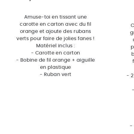
Amuse-toi en tissant une
carotte en carton avec du fil
C
orange et ajoute des rubans
g
verts pour faire de jolies fanes !
Matériel inclus :
p
- Carotte en carton
b
- Bobine de fil orange + aiguille
en plastique
- Ruban vert
- 
-